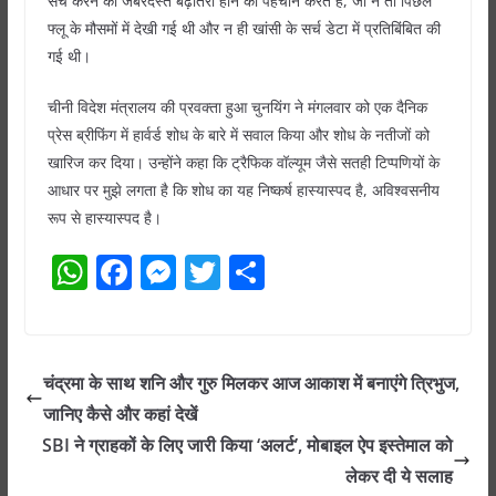
सर्च करने की जबरदस्त बढ़ोतरी होने की पहचान करते हैं, जो न तो पिछले
फ्लू के मौसमों में देखी गई थी और न ही खांसी के सर्च डेटा में प्रतिबिंबित की
गई थी।
चीनी विदेश मंत्रालय की प्रवक्ता हुआ चुनयिंग ने मंगलवार को एक दैनिक
प्रेस ब्रीफिंग में हार्वर्ड शोध के बारे में सवाल किया और शोध के नतीजों को
खारिज कर दिया। उन्होंने कहा कि ट्रैफिक वॉल्यूम जैसे सतही टिप्पणियों के
आधार पर मुझे लगता है कि शोध का यह निष्कर्ष हास्यास्पद है, अविश्वसनीय
रूप से हास्यास्पद है।
W
F
M
T
S
h
a
e
w
h
at
c
ss
itt
ar
s
e
e
er
e
चंद्रमा के साथ शनि और गुरु मिलकर आज आकाश में बनाएंगे त्रिभुज,
A
b
n
जानिए कैसे और कहां देखें
p
o
g
SBI ने ग्राहकों के लिए जारी किया ‘अलर्ट’, मोबाइल ऐप इस्तेमाल को
p
o
er
लेकर दी ये सलाह