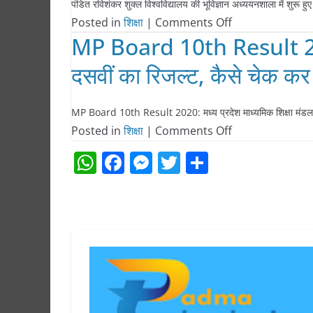
पंडित रविशंकर शुक्ल विश्वविद्यालय की भूविज्ञान अध्ययनशाला में शुरू हुए 
on
Posted in
शिक्षा
|
Comments Off
MP Board 10th Result 2020
रविवि
में
दसवीं का रिजल्ट, कैसे चेक कर
भूजल
प्रबंधन
MP Board 10th Result 2020: मध्य प्रदेश माध्यमिक शिक्षा मंडल 
डिप्लोमा
on
Posted in
शिक्षा
|
Comments Off
कोर्स
MP
W
F
M
T
S
में
Board
h
a
e
w
h
इस
10th
वर्ष
at
c
ss
itt
ar
Result
शुरू
s
e
e
er
e
2020:
होगा
A
b
n
जानिए
दाखिला
p
o
g
कब
जारी
p
o
er
होगा