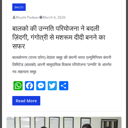
BALCO
Khushi Padwar
March 6, 2026
बालको की उन्नति परियोजना ने बदली
ज़िंदगी, गंगोत्री से मशरूम दीदी बनने का
सफर
बालकोनगर (राज्य दर्पण)-वेदांता समूह की कंपनी भारत एल्यूमिनियम कंपनी
लिमिटेड (बालको) अपनी सामुदायिक विकास परियोजना ‘उन्नति’ के अंतर्गत
स्व-सहायता समूह
W
F
M
T
S
h
a
e
w
h
at
c
ss
itt
ar
Read More
s
e
e
er
e
A
b
n