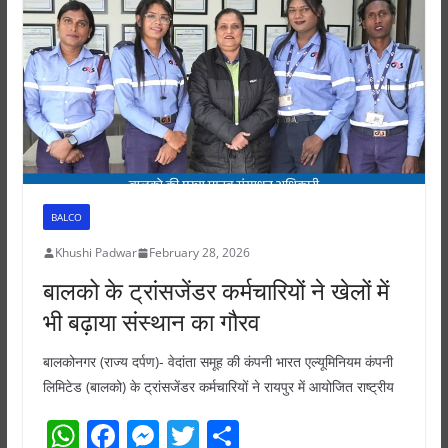
p
o
g
p
o
er
k
BALCO
Khushi Padwar
February 28, 2026
बालको के ट्रांसजेंडर कर्मचारियों ने खेलों में
भी बढ़ाया संस्थान का गौरव
बालकोनगर (राज्य दर्पण)- वेदांता समूह की कंपनी भारत एल्यूमिनियम कंपनी
लिमिटेड (बालको) के ट्रांसजेंडर कर्मचारियों ने रायपुर में आयोजित राष्ट्रीय
W
F
M
T
S