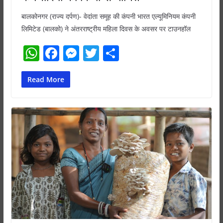
बालकोनगर (राज्य दर्पण)- वेदांता समूह की कंपनी भारत एल्यूमिनियम कंपनी
लिमिटेड (बालको) ने अंतरराष्ट्रीय महिला दिवस के अवसर पर टाउनहॉल
W
F
M
T
S
h
a
e
w
h
at
c
ss
itt
ar
Read More
s
e
e
er
e
A
b
n
p
o
g
p
o
er
k