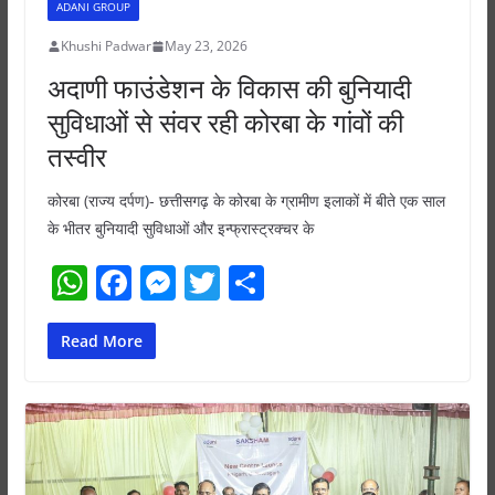
ADANI GROUP
Khushi Padwar
May 23, 2026
अदाणी फाउंडेशन के विकास की बुनियादी
सुविधाओं से संवर रही कोरबा के गांवों की
तस्वीर
कोरबा (राज्य दर्पण)- छत्तीसगढ़ के कोरबा के ग्रामीण इलाकों में बीते एक साल
के भीतर बुनियादी सुविधाओं और इन्फ्रास्ट्रक्चर के
W
F
M
T
S
h
a
e
w
h
at
c
ss
itt
ar
Read More
s
e
e
er
e
A
b
n
p
o
g
p
o
er