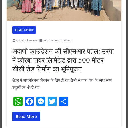
ADANI GROUP
Khushi Padwar
February 25, 2026
अदाणी फाउंडेशन की सीएसआर पहल: उरगा
में कोरबा पावर लिमिटेड द्वारा 500 मीटर
सीसी रोड निर्माण का भूमिपूजन
क्षेत्र में अधोसंरचना विकास के लिए हो रहा तेजी से कार्य⁠ गांव के साथ साथ
स्कूलों का भी हो रहा
W
F
M
T
S
h
a
e
w
h
at
c
ss
itt
ar
Read More