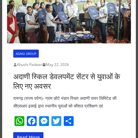
k
ADANI GROUP
Khushi Padwar
May 22, 2026
अदाणी स्किल डेवलपमेंट सेंटर से युवाओं के
लिए नए अवसर
रायगढ़ (राज्य दर्पण)- ग्राम छोटे भंडार स्थित अदाणी पावर लिमिटेड की
सीएसआर इकाई द्वारा स्थानीय युवाओं को कौशल प्रशिक्षण एवं
W
F
M
T
S
h
a
e
w
h
Read More