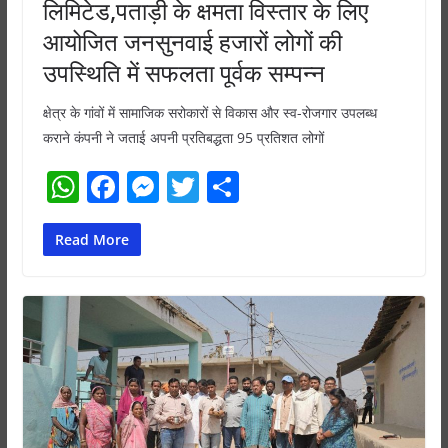
लिमिटेड,पताड़ी के क्षमता विस्तार के लिए
आयोजित जनसुनवाई हजारों लोगों की
उपस्थिति में सफलता पूर्वक सम्पन्न
क्षेत्र के गांवों में सामाजिक सरोकारों से विकास और स्व-रोजगार उपलब्ध
कराने कंपनी ने जताई अपनी प्रतिबद्धता 95 प्रतिशत लोगों
W
F
M
T
S
h
a
e
w
h
at
c
ss
itt
ar
Read More
s
e
e
er
e
A
b
n
p
o
g
p
o
er
k