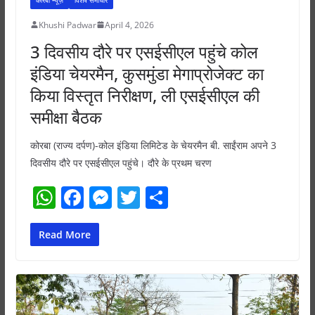
Khushi Padwar
April 4, 2026
3 दिवसीय दौरे पर एसईसीएल पहुंचे कोल
इंडिया चेयरमैन, कुसमुंडा मेगाप्रोजेक्ट का
किया विस्तृत निरीक्षण, ली एसईसीएल की
समीक्षा बैठक
कोरबा (राज्य दर्पण)-कोल इंडिया लिमिटेड के चेयरमैन बी. साईंराम अपने 3
दिवसीय दौरे पर एसईसीएल पहुंचे। दौरे के प्रथम चरण
W
F
M
T
S
h
a
e
w
h
at
c
ss
itt
ar
Read More
s
e
e
er
e
A
b
n
p
o
g