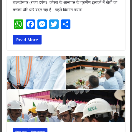
बालकोनगर (राज्य दर्पण)- कोरबा के आसपास के ग्रामीण इलाकों में खेती का
तरीका धीरे-धीरे बदल रहा है। पहले किसान ज्यादा
W
F
M
T
S
h
a
e
w
h
at
c
ss
itt
ar
Read More
s
e
e
er
e
A
b
n
p
o
g
p
o
er
k
कोरबा न्यूज़
विशेष समाचार