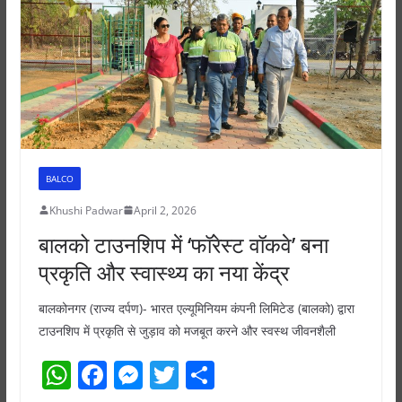
p
o
er
k
BALCO
Khushi Padwar
April 2, 2026
बालको टाउनशिप में ‘फॉरेस्ट वॉकवे’ बना
प्रकृति और स्वास्थ्य का नया केंद्र
बालकोनगर (राज्य दर्पण)- भारत एल्यूमिनियम कंपनी लिमिटेड (बालको) द्वारा
टाउनशिप में प्रकृति से जुड़ाव को मजबूत करने और स्वस्थ जीवनशैली
W
F
M
T
S