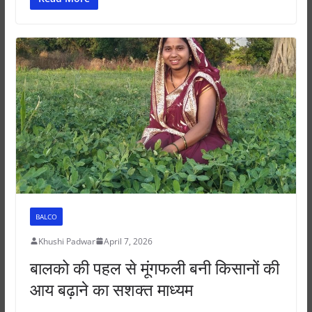
at
c
ss
itt
ar
s
e
e
er
e
A
b
n
p
o
g
p
o
er
k
BALCO
Khushi Padwar
April 7, 2026
बालको की पहल से मूंगफली बनी किसानों की
आय बढ़ाने का सशक्त माध्यम