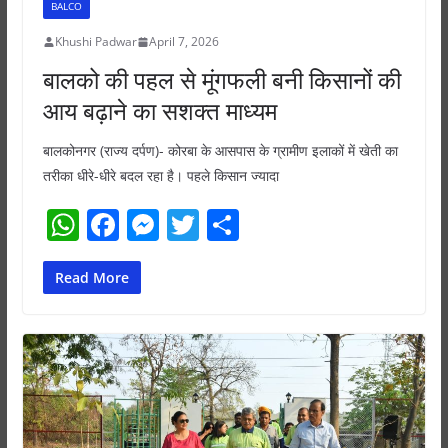
BALCO
Khushi Padwar
April 7, 2026
बालको की पहल से मूंगफली बनी किसानों की
आय बढ़ाने का सशक्त माध्यम
बालकोनगर (राज्य दर्पण)- कोरबा के आसपास के ग्रामीण इलाकों में खेती का
तरीका धीरे-धीरे बदल रहा है। पहले किसान ज्यादा
W
F
M
T
S
h
a
e
w
h
at
c
ss
itt
ar
Read More
s
e
e
er
e
A
b
n
p
o
g
p
o
er