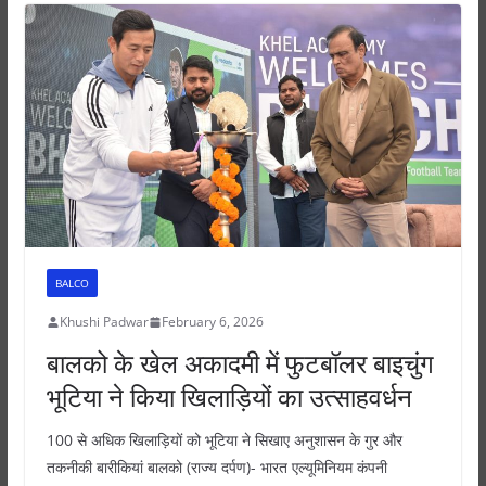
A
b
n
p
o
g
p
o
er
k
BALCO
Khushi Padwar
February 6, 2026
बालको के खेल अकादमी में फुटबॉलर बाइचुंग
भूटिया ने किया खिलाड़ियों का उत्साहवर्धन
100 से अधिक खिलाड़ियों को भूटिया ने सिखाए अनुशासन के गुर और
तकनीकी बारीकियां बालको (राज्य दर्पण)- भारत एल्यूमिनियम कंपनी