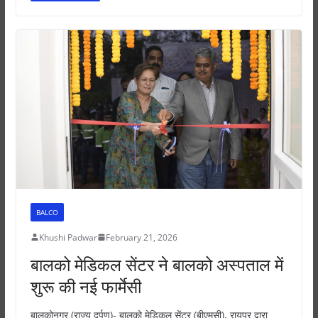
s
e
e
er
e
A
b
n
p
o
g
p
o
er
k
BALCO
Khushi Padwar
February 21, 2026
बालको मेडिकल सेंटर ने बालको अस्पताल में
शुरू की नई फार्मेसी
बालकोनगर (राज्य दर्पण)- बालको मेडिकल सेंटर (बीएमसी), रायपुर द्वारा