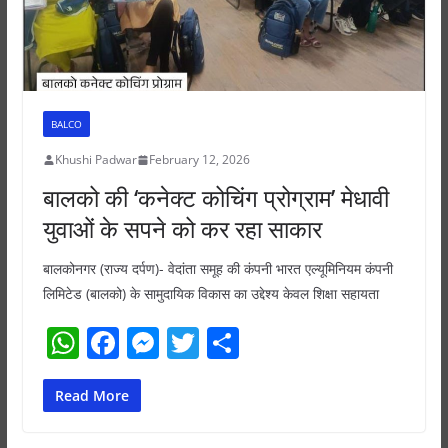
BALCO
Khushi Padwar
February 12, 2026
बालको की ‘कनेक्ट कोचिंग प्रोग्राम’ मेधावी
युवाओं के सपने को कर रहा साकार
बालकोनगर (राज्य दर्पण)- वेदांता समूह की कंपनी भारत एल्यूमिनियम कंपनी
लिमिटेड (बालको) के सामुदायिक विकास का उद्देश्य केवल शिक्षा सहायता
W
F
M
T
S
h
a
e
w
h
at
c
ss
itt
ar
Read More
s
e
e
er
e