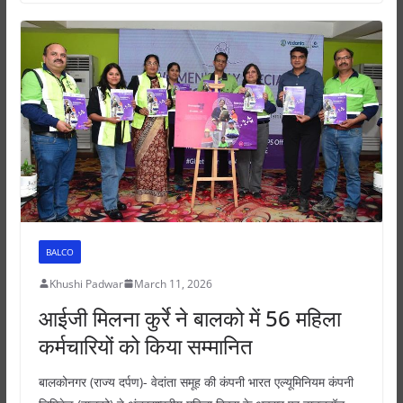
s
e
e
er
e
A
b
n
p
o
g
p
o
er
k
BALCO
Khushi Padwar
March 11, 2026
आईजी मिलना कुर्रे ने बालको में 56 महिला
कर्मचारियों को किया सम्मानित
बालकोनगर (राज्य दर्पण)- वेदांता समूह की कंपनी भारत एल्यूमिनियम कंपनी