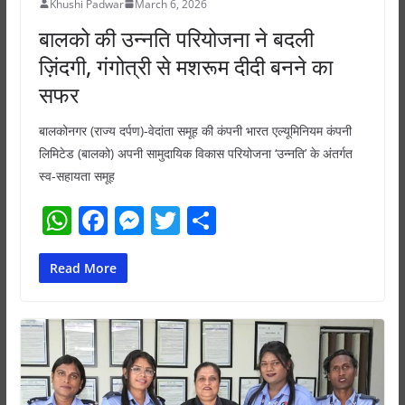
Khushi Padwar
March 6, 2026
बालको की उन्नति परियोजना ने बदली
ज़िंदगी, गंगोत्री से मशरूम दीदी बनने का
सफर
बालकोनगर (राज्य दर्पण)-वेदांता समूह की कंपनी भारत एल्यूमिनियम कंपनी
लिमिटेड (बालको) अपनी सामुदायिक विकास परियोजना ‘उन्नति’ के अंतर्गत
स्व-सहायता समूह
W
F
M
T
S
h
a
e
w
h
at
c
ss
itt
ar
Read More
s
e
e
er
e
A
b
n
p
o
g
p
o
er