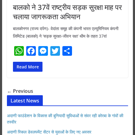
बालको ने 37वें राष्ट्रीय सड़क सुरक्षा माह पर
चलाया जागरूकता अभियान
बालकोनगर (राज्य दर्पण)- वेदांता समूह की कंपनी भारत एल्यूमिनियम कंपनी
लिमिटेड (बालको) ने ‘सड़क सुरक्षा-जीवन रक्षा’ थीम के तहत 37वां
W
F
M
T
S
h
a
e
w
h
at
c
ss
itt
ar
Read More
s
e
e
er
e
A
b
n
← Previous
p
o
g
Latest News
p
o
er
k
अदाणी फाउंडेशन के विकास की बुनियादी सुविधाओं से संवर रही कोरबा के गांवों की
तस्वीर
अदाणी स्किल डेवलपमेंट सेंटर से युवाओं के लिए नए अवसर