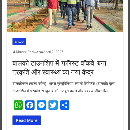
k
BALCO
Khushi Padwar
April 2, 2026
बालको टाउनशिप में ‘फॉरेस्ट वॉकवे’ बना
प्रकृति और स्वास्थ्य का नया केंद्र
बालकोनगर (राज्य दर्पण)- भारत एल्यूमिनियम कंपनी लिमिटेड (बालको) द्वारा
टाउनशिप में प्रकृति से जुड़ाव को मजबूत करने और स्वस्थ जीवनशैली
W
F
M
T
S
h
a
e
w
h
at
c
ss
itt
ar
Read More