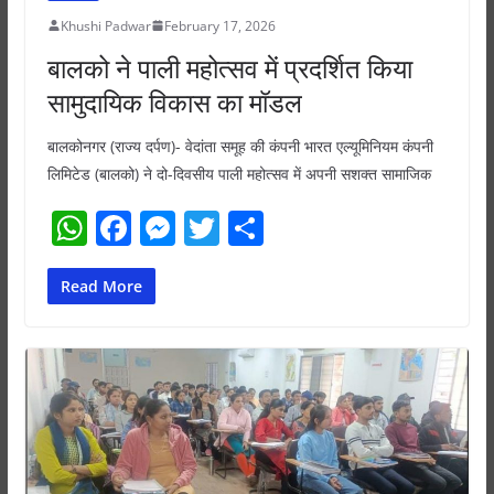
Khushi Padwar
February 17, 2026
बालको ने पाली महोत्सव में प्रदर्शित किया
सामुदायिक विकास का मॉडल
बालकोनगर (राज्य दर्पण)- वेदांता समूह की कंपनी भारत एल्यूमिनियम कंपनी
लिमिटेड (बालको) ने दो-दिवसीय पाली महोत्सव में अपनी सशक्त सामाजिक
W
F
M
T
S
h
a
e
w
h
at
c
ss
itt
ar
Read More
s
e
e
er
e
A
b
n
p
o
g
p
o
er
k