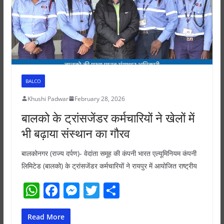
k
BALCO
Khushi Padwar
February 28, 2026
बालको के ट्रांसजेंडर कर्मचारियों ने खेलों में
भी बढ़ाया संस्थान का गौरव
बालकोनगर (राज्य दर्पण)- वेदांता समूह की कंपनी भारत एल्यूमिनियम कंपनी
लिमिटेड (बालको) के ट्रांसजेंडर कर्मचारियों ने रायपुर में आयोजित राष्ट्रीय
W
F
M
T
S
h
a
e
w
h
at
c
ss
itt
ar
Read More