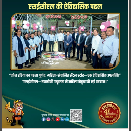
e
r
r