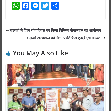
W
F
M
T
S
h
a
e
w
h
at
c
ss
itt
ar
s
e
e
er
e
बालको ने विश्व योग दिवस पर किया विभिन्न योगाभ्यास का आयोजन
A
b
n
बालको अस्पताल को मिला प्रतिष्ठित एनएबीएच मान्यता
p
o
g
p
o
er
You May Also Like
k