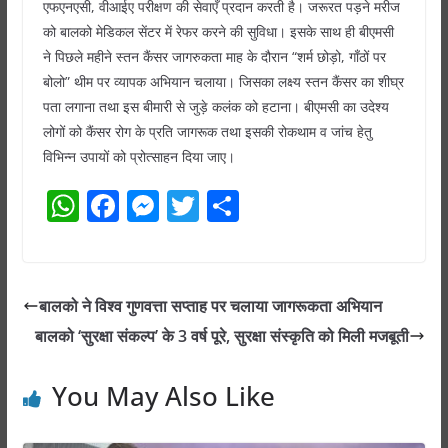
एफएनएसी, वीआईए परीक्षण की सेवाएँ प्रदान करती है। जरूरत पड़ने मरीज
को बालको मेडिकल सेंटर में रेफर करने की सुविधा। इसके साथ ही बीएमसी
ने पिछले महीने स्तन कैंसर जागरुकता माह के दौरान “शर्म छोड़ो, गाँठों पर
बोलो” थीम पर व्यापक अभियान चलाया। जिसका लक्ष्य स्तन कैंसर का शीघ्र
पता लगाना तथा इस बीमारी से जुड़े कलंक को हटाना। बीएमसी का उदेश्य
लोगों को कैंसर रोग के प्रति जागरूक तथा इसकी रोकथाम व जांच हेतु
विभिन्न उपायों को प्रोत्साहन दिया जाए।
W
F
M
T
S
h
a
e
w
h
at
c
ss
itt
ar
s
e
e
er
e
बालको ने विश्व गुणवत्ता सप्ताह पर चलाया जागरूकता अभियान
A
b
n
बालको ‘सुरक्षा संकल्प’ के 3 वर्ष पूरे, सुरक्षा संस्कृति को मिली मजबूती
p
o
g
p
o
er
You May Also Like
k