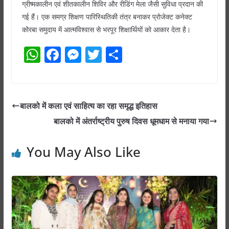
ग्रीष्मकालीन एवं शीतकालीन शिविर और रीडिंग मेला जैसी सुविधा प्रदान की
गई हैं। एक समग्र शिक्षण पारिस्थितिकी तंत्र बनाकर प्रोजेक्ट कनेक्ट
कोरबा समुदाय में आत्मविश्वास से भरपूर शिक्षार्थियों को आकार देता है।
W
F
M
T
S
h
a
e
w
h
at
c
ss
itt
ar
s
e
e
er
e
बालको में कला एवं साहित्य का रहा समृद्ध इतिहास
A
b
n
बालको में अंतर्राष्ट्रीय पुरुष दिवस धूमधाम से मनाया गया
p
o
g
p
o
er
You May Also Like
k