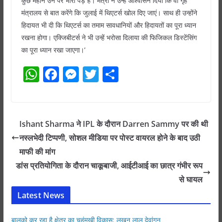
कुछ महीने उन पर भारी पड़े हैं। मंत्री ने उन्हें आश्वासन दिया कि वो गृह
मंत्रालय से बात करेंगे कि जुलाई में थिएटर्स खोल दिए जाएं। साथ ही उन्होंने
हिदायत भी दी कि थिएटर्स का तमाम सावधानियों और हिदायतों का पूरा ध्यान
रखना होगा। एक्जिबीटर्स ने भी उन्हें भरोसा दिलाया की फिजिकल डिस्टेंसिंग
का पूरा ध्यान रखा जाएगा।’
W
F
M
T
S
h
a
e
w
h
at
c
ss
itt
ar
s
e
e
er
e
Ishant Sharma ने IPL के दौरान Darren Sammy पर की थी
A
b
n
नस्लभेदी टिप्पणी, सोशल मीडिया पर पोस्‍ट वायरल होने के बाद उठी
p
o
g
माफी की मांग
p
o
er
डांस प्रतियोगिता के दौरान चाकूबाजी, आईटीआई का छात्र गंभीर रूप
से घायल
k
Latest News
बालको कर रहा है क्षेत्र का चहुंमुखी विकास: लखन लाल देवांगन